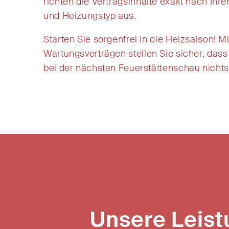
richten
die Vertragsinhalte
exakt nach Ihr
und Heizungstyp aus
.
Starten Sie sorgenfrei in die Heizsaison!
M
Wartungsvertr
ägen
stellen
Sie sicher, dass
bei der nächsten Feuerstättenschau nichts
Unsere Leis