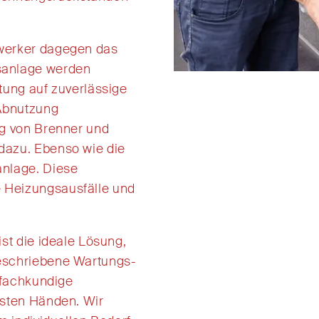
werker
dagegen
das
sanlage
werden
tung auf zuverlässige
Abnutzung
ng von Brenner und
 dazu
. Ebenso
wie die
anlage.
Diese
e
Heizungsausfälle
und
ist die
ideale
Lösung,
geschriebene Wartungs-
fachkundige
esten Händen
.
Wir