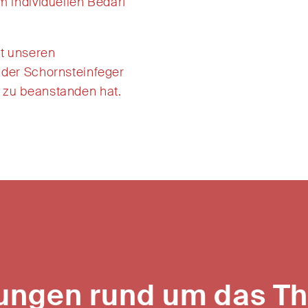
em
individuellen
Bedarf
it
unsere
n
 der Schornsteinfeger
 zu beanstanden hat.
tungen rund um das T