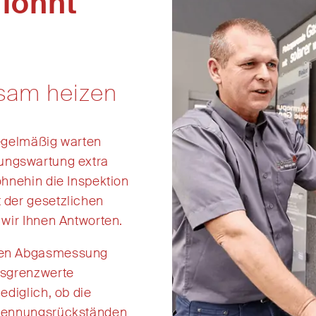
 lohnt
rsam heizen
egelmäßig warten
ungswartung
extra
ohnehin
die
Inspektion
 der gesetzlichen
wir Ihnen Antworten.
enen Abgasmessung
nsgrenzwerte
lediglich,
ob die
brennungsrückständen