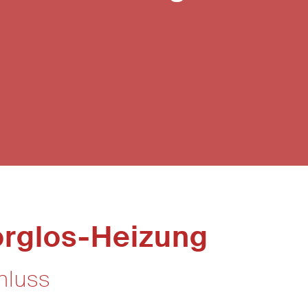
orglos-Heizung
hluss