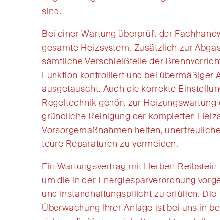
sind
.
Bei
einer Wartung
überprüft der Fachhand
gesamte Heizsystem. Zusätzlich zur Abga
sämtliche Verschleißteile der Brennvorrich
Funktion
kontrolliert
und
bei übermäßiger 
aus
getauscht. Auch d
ie korrekte Einstellu
Regeltechnik gehört zur Heizungswartung
gründliche Reinigung der kompletten Heiz
Vorsorgemaßnahmen
helfen
,
un
erfreulich
teure
Reparaturen
zu vermeiden
.
Ein Wartungsvertrag
mit Herbert Reibstein
u
m die in der Energiesparverordnung vor
und Instandh
altungspflicht zu erfüllen.
D
ie
Überwachung Ihrer Anlage ist bei
uns in b