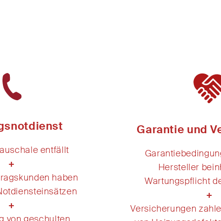
gsnotdienst
Garantie und V
auschale entfällt
G
arantie
bedingung
+
Hersteller
bein
tragskunden haben
Wartung
spflicht
d
Notdiensteinsätzen
+
+
Versicherunge
n zahl
g von geschulten