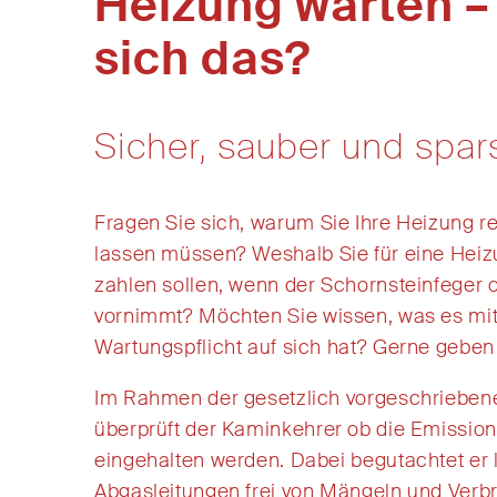
Heizung warten –
sich das?
Sicher, sauber und spa
Fragen Sie sich
, w
arum
Sie Ihre
Heizung
r
lassen müssen
? W
eshalb
Sie für
eine
Heiz
zahlen sollen
, wenn der Schornsteinfeger
vornimmt?
Möchten Sie wissen, was es mit
Wartungspflicht auf sich hat?
Gerne geben 
Im Rahmen
der gesetzlich vorgeschrieb
überprüft der
Kaminkehrer
ob die Emissio
eingehalten werden. Dabei
begutachtet
er 
Abgasleitungen frei von Mängeln und Ver