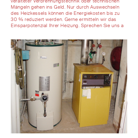
veralteter Verbrennungstechnik oder
technische
n
Mängel
n
gehen ins Geld. Nur durch Auswechseln
des
Heizkessels
können
die Energiekosten
bis zu
30 %
reduziert werden
. Gerne ermitteln wir das
Einsparpotenzial Ihrer Heizung. Sprechen Sie uns a