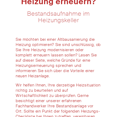
Heizung erneuern?
Bestandsaufnahme im
Heizungskeller
Sie
möchten bei
eine
r
Altbausanierung
die
Heizung
optimieren
?
Sie
sind
uns
chlüssig
, ob
Sie
Ihre
Heizung
modernisieren oder
komplett
erneuern
lassen sollen
? Lesen
Sie
auf dieser Seite
, welche
Gründe für eine
Heizungs
erneuerung
sprechen und
informieren Sie sich über die
Vorteile
eine
r
neue
n Heizanlage
.
Wir
helfen Ihnen
,
Ihre derzeitige Heizsituation
richtig
zu beurteilen
und auf
Wirtschaftlichkeit zu überprüfen.
Gerne
besichtigt
einer unserer erfahrenen
Fachhandwerker
Ihre Bestandsanlage
vor
Ort
.
Sollte
ein Punkt
der folgenden
Heizungs-
Checkliste
bei Ihnen zut
reffen
,
vereinbaren