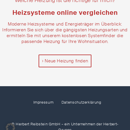
Welche Heizung ist die richtige für mich?
Heizsysteme online vergleichen
Moderne Heizsysteme und Energieträger im Überblick:
Informieren Sie sich über die gängigsten Heizungsarten und
ermitteln Sie mit unserem kostenlosen Systemfinder die
passende Heizung für Ihre Wohnsituation.
Neue Heizung finden
Impressum
Datenschutzerklärung
© Herbert Reibstein GmbH – ein Unternehmen der Herbert-
Gruppe