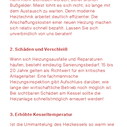
Bußgelder.
Meist lohnt es sich nicht, so lange mit
dem Austausch
zu warten.
Denn m
oderne
Heiztechnik arbeitet
deutlich
effizienter.
D
ie
Anschaffungskosten einer neuen Heizung
machen
sich
relativ schnell bezahlt. Lassen Sie sich
unverbindlich von uns beraten!
2. Schäden und Verschleiß
Wenn
sich Heizungsausfälle und Reparaturen
häufen
,
besteht
eindeutig
Sanierungsbedarf
.
15 bis
20 Jahre gelten als
Richtwert für ein
kritisches
Anlagenalter
.
E
ine fachmännische
Heizungsinspektion
gibt Aufschluss darüber, wie
lange der wirtschaftliche
Betrieb noch
möglich ist.
Bei sichtbaren
Schäden am
K
essel
sollte
die
Heizanlage schnellstmöglich erneuert
werden
!
3. Erhöhte Kesseltemperatur
Ist die Ummantelung des Heizk
essels
so warm wie