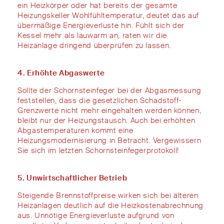
ein
Heizkörper oder
hat
bereits
der
gesamte
Heizungskeller
Wohlfühltemperatur
,
deutet
das auf
übermäßige Energieverluste hin. Fühlt sich der
Kessel mehr als lauwarm an,
raten wir die
Heizanlage
dringend
überprüfen
zu
lassen.
4. Erhöhte Abgaswerte
S
ollte
der Schornsteinfeger bei der Abgasmessung
fest
stellen
, dass die gesetzlichen
Schadstoff-
Grenzwerte nicht mehr ein
gehalten werden können
,
bleibt nur
der Heizungstausch
.
Auch
bei erhöhten
Abgastemperaturen
kommt
eine
Heizungsmodernisierung
in Betracht
.
Vergewissern
Sie sich im
letzte
n
Schornsteinfegerprotokoll!
5. Unwirtschaftlicher Betrieb
Steigende Brennstoffpreise
wirken
sich bei älteren
Heizanlagen deutlich auf
die
Heizkostenabrechnung
aus
. U
nnötige Energieverluste
aufgrund
von