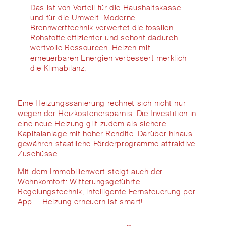
Das ist von Vorteil
für
die
Haushaltskasse –
und für
die
Umwelt. Moderne
Brennwerttechnik
verwertet
die fossilen
Rohstoffe
effizienter
und schont dadurch
wertvolle Ressourcen. Heizen mit
erneuerbaren Energ
ien verbessert merklich
die Klimabilanz
.
Eine
Heizungssanierung
rechnet sich
nicht nur
wegen der Heizkostenersparnis. Die Investition in
eine neue Heizung gilt
zudem
als sichere
Kapitalanlage mit hoher Rendite.
Darüber hinaus
gewähren s
taatliche Förderprogramme
attraktive
Zuschüsse.
Mit dem Immobilienwert
steigt auc
h der
Wohnkomfort:
Witterungsgeführte
Regelungstechnik, intelligente Fernsteuerung per
App … Heizung erneuern ist smart!