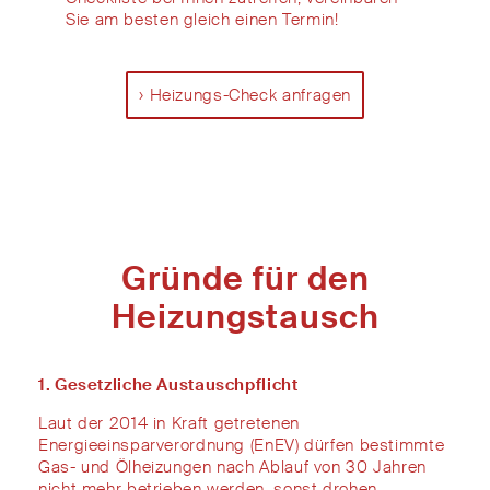
Sie
am besten
gleich
einen
T
ermin
!
Heizungs-Check anfragen
Gründe für den
Heizungstausch
1. Gesetzliche Austauschpflicht
Laut
der
2014 in Kraft getretenen
Energieeinsparverordnung (
EnEV
)
dürfen
bestimmte
Gas- und Ölheizungen nach
Ablauf von
30 Jahren
nicht mehr betrieben werden, s
onst
drohen