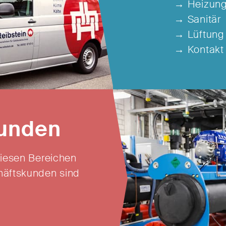
→ Heizung
→ Sanitär
→ Lüftung
→ Kontakt
unden
diesen Bereichen
häftskunden sind