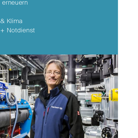
 erneuern
 & Klima
 + Notdienst